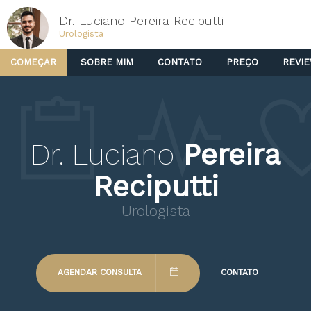
Dr. Luciano Pereira Reciputti
Urologista
COMEÇAR
SOBRE MIM
CONTATO
PREÇO
REVI
Dr. Luciano
Pereira
Reciputti
Urologista
AGENDAR CONSULTA
CONTATO