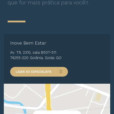
que for mais prática para você!!
Doenças Testiculares
Doenças Sexualmente Transmissíveis
Doenças Uretrais
Epididimite
Estenose de Uretra
Inove Bem Estar
Hemospermia
Av. T9, 2310, sala B507-511
74255-220 Goiânia, Goiás GO
Hidrocele e varicocele
Hipogonadismo
LIGAR AO ESPECIALISTA
HPV
Infecções Urinárias
Lesões no pênis
Menopausa masculina e deficiência androgênica
Neoplasias Retroperitoneais